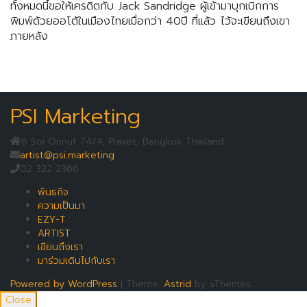
ทั้งหมดนี้ขอให้เครดิตกับ
Jack Sandridge
ผู้เข้ามาบุกเบิกการ
พิมพ์ด้วยออโต้ในเมืองไทยเมื่อกว่า
40
ปี ที่แล้ว ไว้จะเขียนถึงเขา
ภายหลัง
PSI Marketing
8 Soi Onnut 74/4, Pravet, Bangkok Thailand
artist@psi.marketing
02 322 2366
พันธกิจ
ความเป็นมา
EZY-T
ARTIST
เขียนถึงเรา
มาร่วมเดินไปกับเรา
Powered by WordPress
|
Theme:
Astrid
by aThemes.
Close