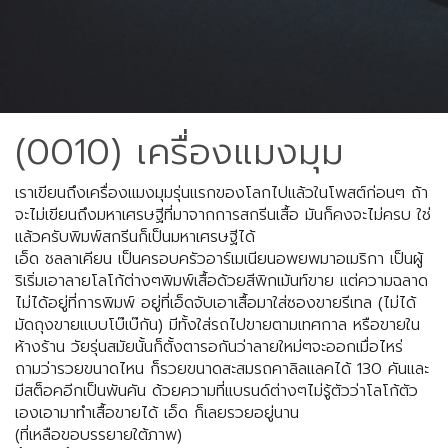
(0010) เครื่องแมงมุม
เราเขียนถึงเครื่องแมงมุมรุ่นแรกของโลกไปแล้วในโพสต์ก่อนๆ ถ้า
จะไม่เขียนถึงมหาเศรษฐีที่มาจากการสกรีนเสื้อ มันก็คงจะไม่ครบ ใช่
แล้วครับพิมพ์สกรีนก็เป็นมหาเศรษฐีได้
เอ็ด ชลลาเคียน เป็นครอบครัวอาร์เมเนียนอพยพมาอเมริกา เป็นผู้
ริเริ่มเอาลายโลโก้ต่างๆพิมพ์เสื้อด้วยสีพิกเม้นท์​ขาย แต่ความฉลาด
ไม่ได้อยู่ที่การพิมพ์ อยู่ที่เอ็ดจับเอาเสื้อมาใส่ซองขายรีเทล
(
ไม่ได้
มัดถุงขายแบบโบ๊เบ๊กัน
)
มีทั้งใส่รถไปขายตามเทศกาล หรือขายใน
ห้างร้าน วัยรุ่นสมัยนั้นก็ตั้งตารอกันว่าลายใหม่ๆจะออกเมื่อไหร่
ถามว่ารวยขนาดไหน ก็รวยขนาดสะสมรถคาลิลแลคได้
130
คันและ
มีสต็อคอีกเป็นพันคัน ด้วยความที่แบรนด์ต่างๆไม่รู้ตัวว่าโลโก้ตัว
เองเอามาทำเสื้อขายได้ เอ็ด ก็เลยรวยอยู่นาน
(
ที่เหลือขอบรรยายใต้ภาพ
)​