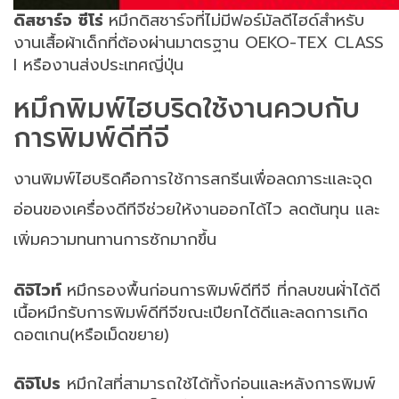
ดิสชาร์จ ซีโร่
หมึกดิสชาร์จที่ไม่มีฟอร์มัลดีไฮด์สำหรับ
งานเสื้อผ้าเด็กที่ต้องผ่านมาตรฐาน
OEKO-TEX CLASS
I
หรืองานส่งประเทศญี่ปุ่น
หมึกพิมพ์ไฮบริดใช้งานควบกับ
การพิมพ์ดีทีจี
งานพิมพ์ไฮบริดคือการใช้การสกรีนเพื่อลดภาระและจุด
อ่อนของเครื่องดีทีจีช่วยให้งานออกได้ไว ลดต้นทุน และ
เพิ่มความทนทานการซักมากขึ้น
ดิจิไวท์
หมึกรองพื้นก่อนการพิมพ์ดีทีจี ที่กลบขนผ้่าได้ดี
เนื้อหมึกรับการพิมพ์ดีทีจีขณะเปียกได้ดีและลดการเกิด
ดอตเกน
(
หรือเม็ดขยาย
)
ดิจิโปร
หมึกใสที่สามารถใช้ได้ทั้งก่อนและหลังการพิมพ์