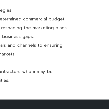
egies.
etermined commercial budget.
o reshaping the marketing plans
y business gaps.
ials and channels to ensuring
markets.
contractors whom may be
ties.