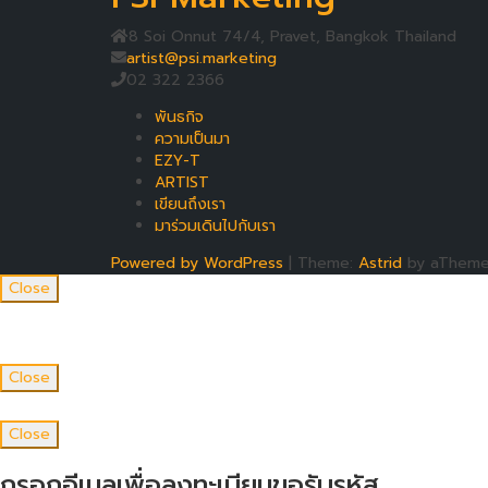
8 Soi Onnut 74/4, Pravet, Bangkok Thailand
artist@psi.marketing
02 322 2366
พันธกิจ
ความเป็นมา
EZY-T
ARTIST
เขียนถึงเรา
มาร่วมเดินไปกับเรา
Powered by WordPress
|
Theme:
Astrid
by aTheme
Close
Close
Close
กรอกอีเมลเพื่อลงทะเบียนขอรับรหัส