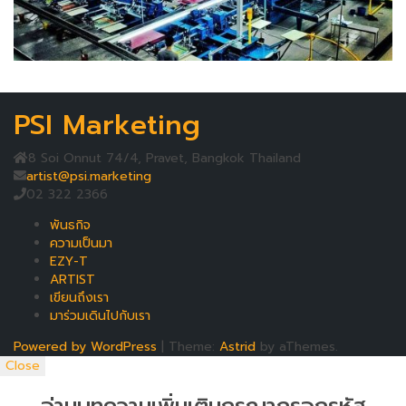
PSI Marketing
8 Soi Onnut 74/4, Pravet, Bangkok Thailand
artist@psi.marketing
02 322 2366
พันธกิจ
ความเป็นมา
EZY-T
ARTIST
เขียนถึงเรา
มาร่วมเดินไปกับเรา
Powered by WordPress
|
Theme:
Astrid
by aThemes.
Close